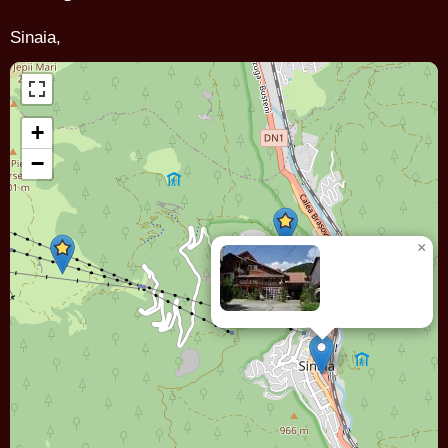
Sinaia,
+
−
×
Vila
GEORGIA