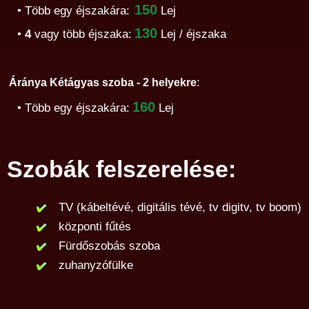
150
• Több egy éjszakára:
Lej
130
•
4
vagy több éjszaka:
Lej / éjszaka
:
Áránya Kétágyas szoba - 2 helyekre
160
• Több egy éjszakára:
Lej
Szobák felszerelése:
TV (kábeltévé, digitális tévé, tv digitv, tv boom)
központi fűtés
Fürdőszobás szoba
zuhanyzófülke